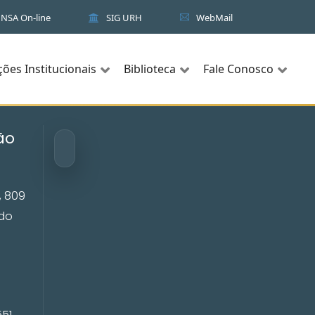
NSA On-line
SIG URH
WebMail
ções Institucionais
Biblioteca
Fale Conosco
ão
, 809
ado
P
551