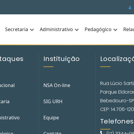
Secretaria
Administrativo
Pedagógico
Rela
taques
Instituição
Localizaç
Rua Lúcio Sarti
ucional
NSA On-line
Parque Eldor
Bebedouro-S
taria
SIG URH
CEP: 14.706-120
istrativo
Equipe
Telefones
ógico
Contato
(17) 3344-9