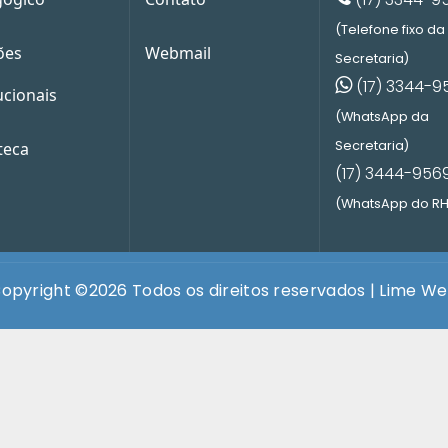
(Telefone fixo da
ões
Webmail
Secretaria)
(17) 3344-9
ucionais
(WhatsApp da
Secretaria)
teca
(17) 3444-956
(WhatsApp do RH
opyright ©
2026 Todos os direitos reservados |
Lime W