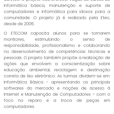
Recursos Humanos - Novotec Integrado (M-Tec)
Desenvolvimento De Sistemas
Prazos Para Emissão De Documentos
Aproveitamento
Processo Seletivo Auxiliar Docente
APM - Associação De Pais E Mestres Da Etec 2025
Segurança Do Trabalho
informática básica, manutenção e suporte de
Informações
Projetos Pedagógicos
Entrevista
Documentos
Fale Conosco
Acervo Etec
computadores e informática para idosos para a
Serviços Jurídicos - Novotec Integrado (M-Tec)
Enfermagem
Regulamento Para Uso Dos Laboratórios
Condições Especiais De Estudos
Eleições 2026
Etecom - Informática
Currículo
Estagiário
Parcerias
Agradecimentos
Etec
comunidade. O projeto já é realizado pela Etec,
Informática
Rendimento Escolar
Seleção De Alunos (Matrícula)
desde de 2006.
Integridade E Neutralidade: Orientações 2026
Jovem Aprendiz
Grupo Girassol
Projetos Institucionais
Dicas Da Biblioteca
Secretaria
Manutenção De Máquinas Pesadas
Vagas Remanescentes
Reclassificação
O ETECOM capacita alunos para se tornarem
Manual De Transparência Ativa
Escola De Inovadores
Vagas
Curiosidades
Manual TCC
Cadastre-Se
monitores, estimulando o senso de
Mecânica
Websai
Reconsideração
Revista Cientifica
Conselhos Profissionais
Fontes De Informação
Regulamento E Horário De Funcionamento
responsabilidade, profissionalismo e colaborando
Trabalhe Conosco
Recursos Humanos
no desenvolvimento de competências técnicas e
Trancamento De Matrícula
Palestras Prevenção Ao Câncer
Frases De Livros Para Link
Reposição De Material Danificado
Vagas Para Alunos
pessoais. O projeto também propõe a realização de
Serviços Jurídicos
Feteps 2025
Poemas E Poesias...
RIC-CPS
ações que envolvem a conscientização sobre
educação ambiental, reciclagem e destinação
INOVA CPS
Sites E Documentários
correta de lixo eletrônico. As turmas dividem-se em:
Informática Básica - apresentando os principais
Sugestão De Leitura
softwares do mercado e noções de acesso à
Internet e Manutenção de Computadores – com o
foco no reparo e a troca de peças em
computadores.