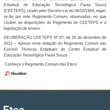
Recursos Humanos - Novotec Integrado (M-Tec)
Desenvolvimento De Sistemas
Prazos Para Emissão De Documentos
Aproveitamento
Processo Seletivo Auxiliar Docente
APM - Associação De Pais E Mestres Da Etec 2025
Segurança Do Trabalho
Estadual de Educação Tecnológica Paula Souza
Informações
Projetos Pedagógicos
Entrevista
Documentos
Fale Conosco
Acervo Etec
(CEETEPS), criado pelo Decreto-Lei de 06/10/1969, reger-
Serviços Jurídicos - Novotec Integrado (M-Tec)
Enfermagem
Regulamento Para Uso Dos Laboratórios
Condições Especiais De Estudos
Eleições 2026
Etecom - Informática
Currículo
Estagiário
Parcerias
Agradecimentos
Etec
se-ão por este Regimento Comum, observadas, no que
Informática
Rendimento Escolar
Seleção De Alunos (Matrícula)
couber, as disposições do Regimento do CEETEPS e a
Integridade E Neutralidade: Orientações 2026
Jovem Aprendiz
Grupo Girassol
Projetos Institucionais
Dicas Da Biblioteca
Secretaria
legislação de ensino.
Manutenção De Máquinas Pesadas
Vagas Remanescentes
Reclassificação
Manual De Transparência Ativa
Escola De Inovadores
Vagas
Curiosidades
Manual TCC
Cadastre-Se
DELIBERAÇÃO CEETEPS Nº 87, de 28 de dezembro de
Mecânica
Websai
Reconsideração
Revista Cientifica
Conselhos Profissionais
Fontes De Informação
Regulamento E Horário De Funcionamento
Trabalhe Conosco
2022 –
Aprova nova redação do Regimento Comum das
Recursos Humanos
Trancamento De Matrícula
Escolas Técnicas Estaduais do Centro Estadual de
Palestras Prevenção Ao Câncer
Frases De Livros Para Link
Reposição De Material Danificado
Vagas Para Alunos
Educação Tecnológica Paula Souza
Serviços Jurídicos
Feteps 2025
Poemas E Poesias...
RIC-CPS
Conheça o Regimento Comum das Etecs
INOVA CPS
Sites E Documentários
Sugestão De Leitura