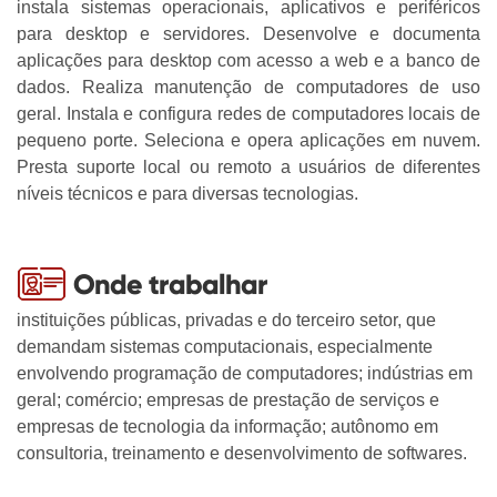
instala sistemas operacionais, aplicativos e periféricos
Recursos Humanos - Novotec Integrado (M-Tec)
Desenvolvimento De Sistemas
Prazos Para Emissão De Documentos
Aproveitamento
Processo Seletivo Auxiliar Docente
APM - Associação De Pais E Mestres Da Etec 2025
Segurança Do Trabalho
Informações
Projetos Pedagógicos
Entrevista
Documentos
Fale Conosco
Acervo Etec
para desktop e servidores. Desenvolve e documenta
Serviços Jurídicos - Novotec Integrado (M-Tec)
Enfermagem
Regulamento Para Uso Dos Laboratórios
Condições Especiais De Estudos
Eleições 2026
aplicações para desktop com acesso a web e a banco de
Etecom - Informática
Currículo
Estagiário
Parcerias
Agradecimentos
Etec
dados. Realiza manutenção de computadores de uso
Informática
Rendimento Escolar
Seleção De Alunos (Matrícula)
Integridade E Neutralidade: Orientações 2026
Jovem Aprendiz
Grupo Girassol
Projetos Institucionais
Dicas Da Biblioteca
Secretaria
geral. Instala e configura redes de computadores locais de
Manutenção De Máquinas Pesadas
Vagas Remanescentes
Reclassificação
pequeno porte. Seleciona e opera aplicações em nuvem.
Manual De Transparência Ativa
Escola De Inovadores
Vagas
Curiosidades
Manual TCC
Cadastre-Se
Presta suporte local ou remoto a usuários de diferentes
Mecânica
Websai
Reconsideração
Revista Cientifica
Conselhos Profissionais
Fontes De Informação
Regulamento E Horário De Funcionamento
níveis técnicos e para diversas tecnologias.
Trabalhe Conosco
Recursos Humanos
Trancamento De Matrícula
Palestras Prevenção Ao Câncer
Frases De Livros Para Link
Reposição De Material Danificado
Vagas Para Alunos
Serviços Jurídicos
Feteps 2025
Poemas E Poesias...
RIC-CPS
INOVA CPS
Sites E Documentários
instituições públicas, privadas e do terceiro setor, que
demandam sistemas computacionais, especialmente
Sugestão De Leitura
envolvendo programação de computadores; indústrias em
geral; comércio; empresas de prestação de serviços e
empresas de tecnologia da informação; autônomo em
consultoria, treinamento e desenvolvimento de softwares.